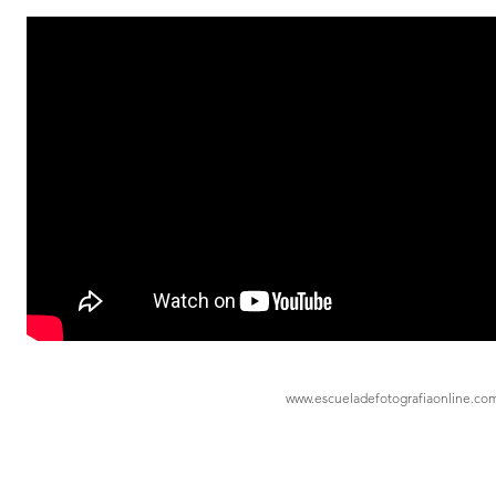
www.escueladefotografiaonline.co